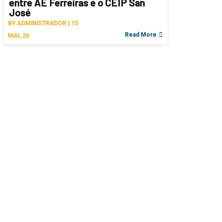
entre AE Ferreiras e o CEIP San
José
BY
ADMINISTRADOR
|
15
Read More
MAI, 26